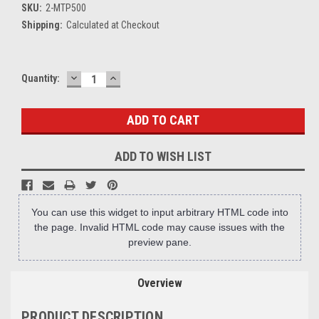
SKU:
2-MTP500
Shipping:
Calculated at Checkout
DECREASE
INCREASE
Current
Quantity:
QUANTITY:
QUANTITY:
Stock:
ADD TO WISH LIST
You can use this widget to input arbitrary HTML code into
the page. Invalid HTML code may cause issues with the
preview pane.
Overview
PRODUCT DESCRIPTION