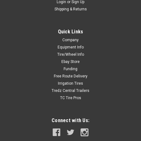
Login
or
Sign Up
Shipping & Returns
Quick Links
Company
Equipment Info
Tire/Wheel Info
Ebay Store
Funding
Free Route Delivery
Irrigation Tires
Tredz Central Trailers
TC Tire Pros
Connect with Us: