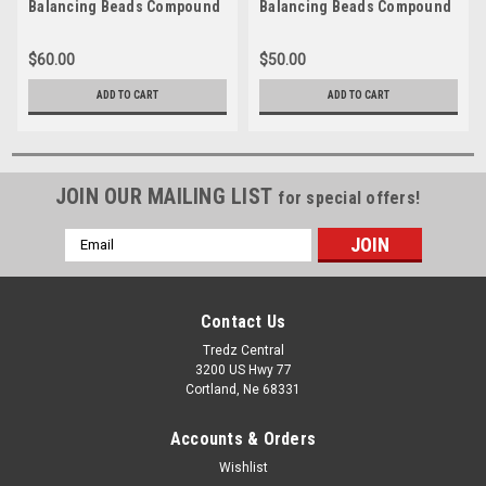
Balancing Beads Compound
Balancing Beads Compound
MTP300 10 Oz Bags
MTP250 8 Oz Bags
$60.00
$50.00
ADD TO CART
ADD TO CART
JOIN OUR MAILING LIST
for special offers!
Email
Address
Contact Us
Tredz Central
3200 US Hwy 77
Cortland, Ne 68331
Accounts & Orders
Wishlist