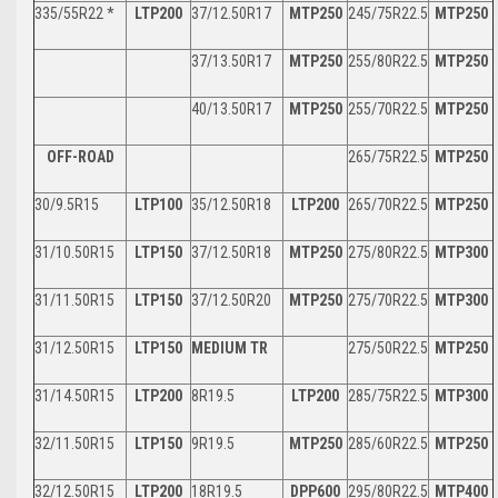
335/55R22 *
LTP200
37/12.50R17
MTP250
245/75R22.5
MTP250
37/13.50R17
MTP250
255/80R22.5
MTP250
40/13.50R17
MTP250
255/70R22.5
MTP250
OFF-ROAD
265/75R22.5
MTP250
30/9.5R15
LTP100
35/12.50R18
LTP200
265/70R22.5
MTP250
31/10.50R15
LTP150
37/12.50R18
MTP250
275/80R22.5
MTP300
31/11.50R15
LTP150
37/12.50R20
MTP250
275/70R22.5
MTP300
31/12.50R15
LTP150
MEDIUM TR
275/50R22.5
MTP250
31/14.50R15
LTP200
8R19.5
LTP200
285/75R22.5
MTP300
32/11.50R15
LTP150
9R19.5
MTP250
285/60R22.5
MTP250
32/12.50R15
LTP200
18R19.5
DPP600
295/80R22.5
MTP400